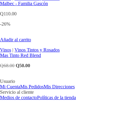
Malbec - Familia Gascón
Q
110.00
-26%
Añadir al carrito
Vinos
|
Vinos Tintos y Rosados
Mas Tinto Red Blend
Original
Current
Q
68.00
Q
50.00
price
price
was:
is:
Usuario
Q68.00.
Q50.00.
Mi Cuenta
Mis Pedidos
Mis Direcciones
Servicio al cliente
Medios de contacto
Políticas de la tienda