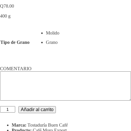
Q
78.00
400 g
Molido
Tipo de Grano
Grano
COMENTARIO
Café
Añadir al carrito
Moro
Export
Tueste
Marca:
Tostaduría Buen Café
Medio
Producto:
Café Moro Export