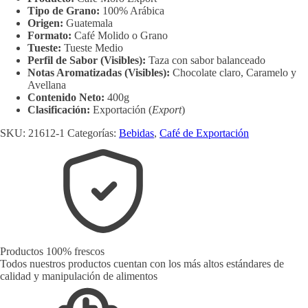
-
Tipo de Grano:
100%
Arábica
Tostaduría
Origen:
Guatemala
Buen
Formato:
Café Molido o Grano
Café
Tueste:
Tueste Medio
quantity
Perfil de Sabor (Visibles):
Taza con sabor balanceado
Notas Aromatizadas (Visibles):
Chocolate claro, Caramelo y
Avellana
Contenido Neto:
400
g
Clasificación:
Exportación (
Export
)
SKU:
21612-1
Categorías:
Bebidas
,
Café de Exportación
Productos 100% frescos
Todos nuestros productos cuentan con los más altos estándares de
calidad y manipulación de alimentos