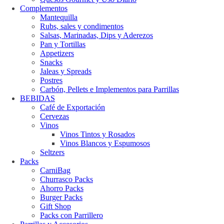
Complementos
Mantequilla
Rubs, sales y condimentos
Salsas, Marinadas, Dips y Aderezos
Pan y Tortillas
Appetizers
Snacks
Jaleas y Spreads
Postres
Carbón, Pellets e Implementos para Parrillas
BEBIDAS
Café de Exportación
Cervezas
Vinos
Vinos Tintos y Rosados
Vinos Blancos y Espumosos
Seltzers
Packs
CarniBag
Churrasco Packs
Ahorro Packs
Burger Packs
Gift Shop
Packs con Parrillero