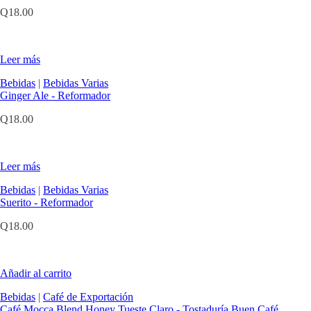
Q
18.00
Leer más
Bebidas
|
Bebidas Varias
Ginger Ale - Reformador
Q
18.00
Leer más
Bebidas
|
Bebidas Varias
Suerito - Reformador
Q
18.00
Añadir al carrito
Bebidas
|
Café de Exportación
Café Mocca Blend Honey Tueste Claro - Tostaduría Buen Café