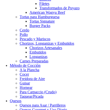
Filetes
Transformados de Puyazo
American Wagyu Beef
Tortas para Hamburguesa
Tortas Signature
Burger Packs
Cerdo
Pollo
Pescado y Mariscos
Chorizos, Longanizas y Embutidos
Chorizos Artesanales
Embutidos
Longanizas
Carnes Preparadas
Método de Cocción
A la Plancha
Cocer
Freidora de Aire
Guisar
Hornear
Para Carpaccio (Crudo)
Taquear/Picada
Quesos
Quesos para Asar / Parrilleros
Quesos Gourmet y Uso Diario