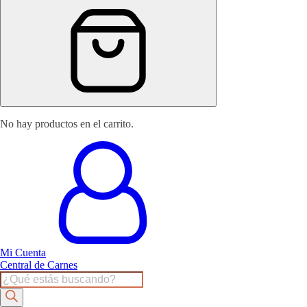
No hay productos en el carrito.
Mi Cuenta
Central de Carnes
Products
search