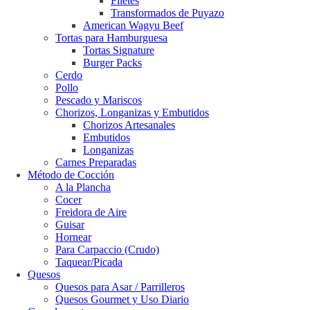
Filetes
Transformados de Puyazo
American Wagyu Beef
Tortas para Hamburguesa
Tortas Signature
Burger Packs
Cerdo
Pollo
Pescado y Mariscos
Chorizos, Longanizas y Embutidos
Chorizos Artesanales
Embutidos
Longanizas
Carnes Preparadas
Método de Cocción
A la Plancha
Cocer
Freidora de Aire
Guisar
Hornear
Para Carpaccio (Crudo)
Taquear/Picada
Quesos
Quesos para Asar / Parrilleros
Quesos Gourmet y Uso Diario