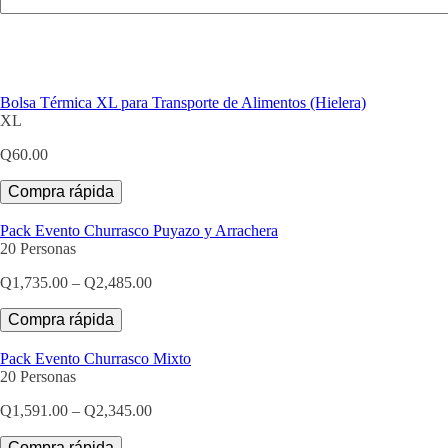
Bolsa Térmica XL para Transporte de Alimentos (Hielera)
XL
Q
60.00
Compra rápida
Pack Evento Churrasco Puyazo y Arrachera
20 Personas
Price
Q
1,735.00
–
Q
2,485.00
range:
Q1,735.00
Compra rápida
through
Q2,485.00
Pack Evento Churrasco Mixto
20 Personas
Price
Q
1,591.00
–
Q
2,345.00
range:
Q1,591.00
Compra rápida