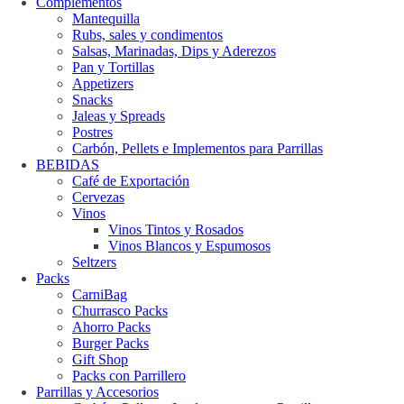
Complementos
Mantequilla
Rubs, sales y condimentos
Salsas, Marinadas, Dips y Aderezos
Pan y Tortillas
Appetizers
Snacks
Jaleas y Spreads
Postres
Carbón, Pellets e Implementos para Parrillas
BEBIDAS
Café de Exportación
Cervezas
Vinos
Vinos Tintos y Rosados
Vinos Blancos y Espumosos
Seltzers
Packs
CarniBag
Churrasco Packs
Ahorro Packs
Burger Packs
Gift Shop
Packs con Parrillero
Parrillas y Accesorios