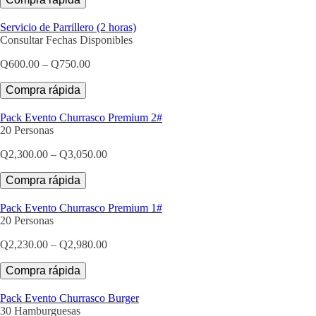
through
Q2,345.00
Servicio de Parrillero (2 horas)
Consultar Fechas Disponibles
Price
Q
600.00
–
Q
750.00
range:
Q600.00
Compra rápida
through
Q750.00
Pack Evento Churrasco Premium 2#
20 Personas
Price
Q
2,300.00
–
Q
3,050.00
range:
Q2,300.00
Compra rápida
through
Q3,050.00
Pack Evento Churrasco Premium 1#
20 Personas
Price
Q
2,230.00
–
Q
2,980.00
range:
Q2,230.00
Compra rápida
through
Q2,980.00
Pack Evento Churrasco Burger
30 Hamburguesas