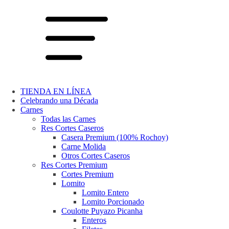
TIENDA EN LÍNEA
Celebrando una Década
Carnes
Todas las Carnes
Res Cortes Caseros
Casera Premium (100% Rochoy)
Carne Molida
Otros Cortes Caseros
Res Cortes Premium
Cortes Premium
Lomito
Lomito Entero
Lomito Porcionado
Coulotte Puyazo Picanha
Enteros