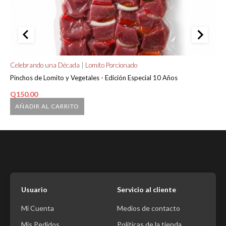
Celebrando una Década
|
Lomito Porcionado
Ca
Pinchos de Lomito y Vegetales - Edición Especial 10 Años
Sm
Q
150.00
Q
AÑADIR AL CARRITO
Usuario
Servicio al cliente
Mi Cuenta
Medios de contacto
Mis Pedidos
Políticas de la tienda