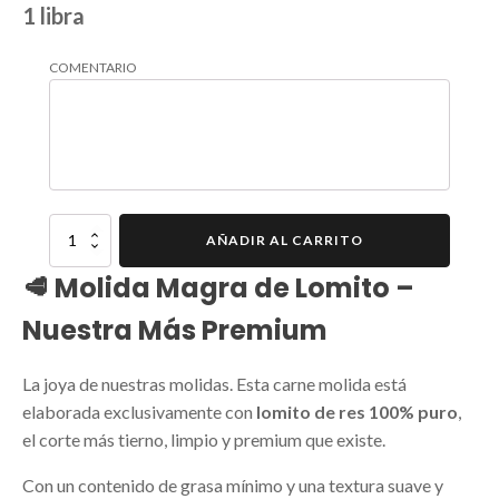
1 libra
COMENTARIO
Molida
AÑADIR AL CARRITO
Ultra
de
🥩 Molida Magra de Lomito –
Lomito
quantity
Nuestra Más Premium
La joya de nuestras molidas. Esta carne molida está
elaborada exclusivamente con
lomito de res 100% puro
,
el corte más tierno, limpio y premium que existe.
Con un contenido de grasa mínimo y una textura suave y