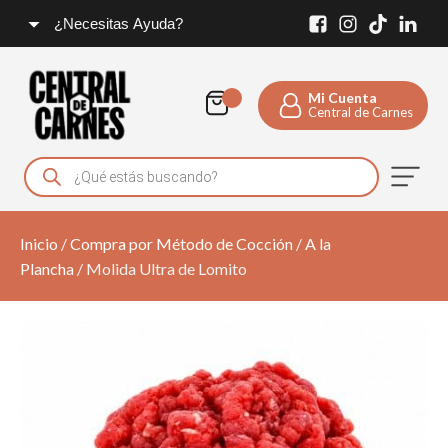
¿Necesitas Ayuda?
Mi Cuenta
Central de Carnes
Products
search
Inicio
/
Compra por Método de Cocción
/
A la
Plancha
/ Molida Ultra de Lomito
Salmon Ahumado - Scotch
Reserve
Q
125.00
+
ADD