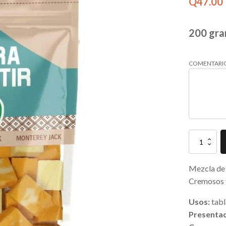
Q
47.00
200 gr
COMENTARI
Mix
para
Compartir
-
Mezcla de 
Parma
Cremosos y
quantity
Usos:
tabl
Presentac