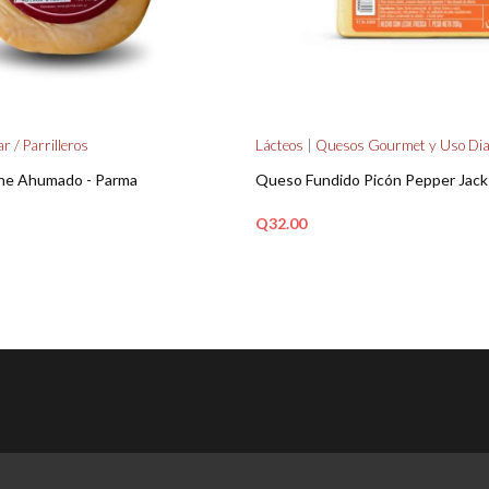
 / Parrilleros
Lácteos
|
Quesos Gourmet y Uso Dia
ne Ahumado - Parma
Queso Fundido Picón Pepper Jack
Q
32.00
ARRITO
AÑADIR AL CARRITO