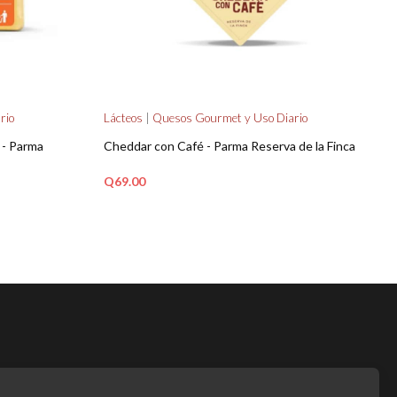
rio
Lácteos
|
Quesos Gourmet y Uso Diario
 - Parma
Cheddar con Café - Parma Reserva de la Finca
Q
69.00
AÑADIR AL CARRITO