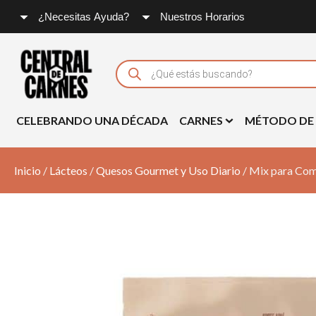
¿Necesitas Ayuda?
Nuestros Horarios
Products
search
CELEBRANDO UNA DÉCADA
CARNES
MÉTODO DE
Inicio
/
Lácteos
/
Quesos Gourmet y Uso Diario
/ Mix para Com