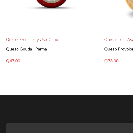
Quesos Gourmet y Uso Diario
Quesos para Asar
Queso Gouda - Parma
Queso Provolo
Q
47.00
Q
73.00
AÑADIR AL CARRITO
AÑADIR AL C