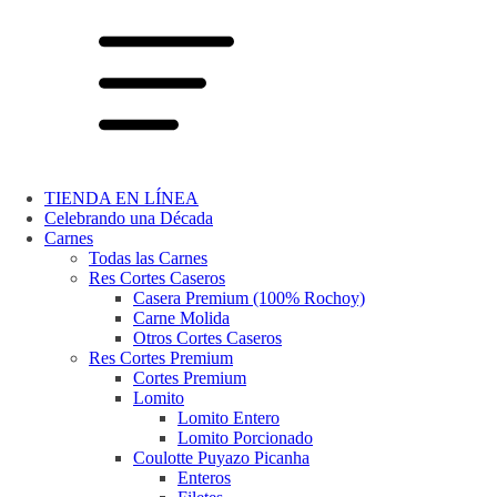
TIENDA EN LÍNEA
Celebrando una Década
Carnes
Todas las Carnes
Res Cortes Caseros
Casera Premium (100% Rochoy)
Carne Molida
Otros Cortes Caseros
Res Cortes Premium
Cortes Premium
Lomito
Lomito Entero
Lomito Porcionado
Coulotte Puyazo Picanha
Enteros