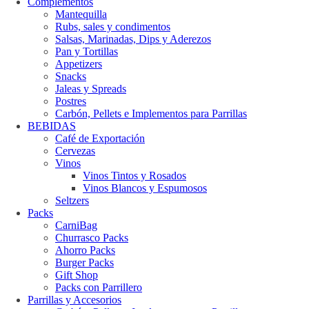
Complementos
Mantequilla
Rubs, sales y condimentos
Salsas, Marinadas, Dips y Aderezos
Pan y Tortillas
Appetizers
Snacks
Jaleas y Spreads
Postres
Carbón, Pellets e Implementos para Parrillas
BEBIDAS
Café de Exportación
Cervezas
Vinos
Vinos Tintos y Rosados
Vinos Blancos y Espumosos
Seltzers
Packs
CarniBag
Churrasco Packs
Ahorro Packs
Burger Packs
Gift Shop
Packs con Parrillero
Parrillas y Accesorios