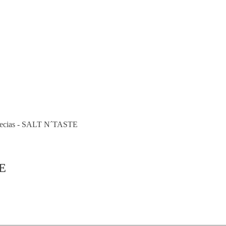
pecias - SALT N´TASTE
TE