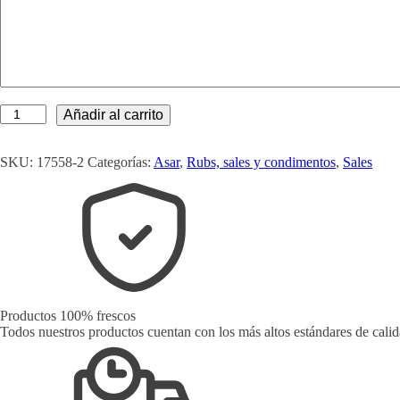
Sal
Añadir al carrito
Ahumada
con
Especias
SKU:
17558-2
Categorías:
Asar
,
Rubs, sales y condimentos
,
Sales
-
SALT
N
´TASTE
quantity
Productos 100% frescos
Todos nuestros productos cuentan con los más altos estándares de cali