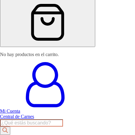
No hay productos en el carrito.
Mi Cuenta
Central de Carnes
Products
search