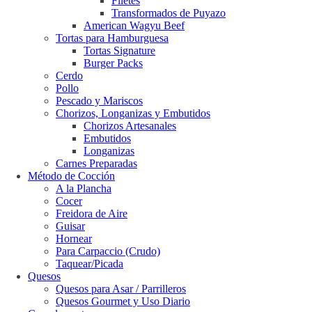
Filetes
Transformados de Puyazo
American Wagyu Beef
Tortas para Hamburguesa
Tortas Signature
Burger Packs
Cerdo
Pollo
Pescado y Mariscos
Chorizos, Longanizas y Embutidos
Chorizos Artesanales
Embutidos
Longanizas
Carnes Preparadas
Método de Cocción
A la Plancha
Cocer
Freidora de Aire
Guisar
Hornear
Para Carpaccio (Crudo)
Taquear/Picada
Quesos
Quesos para Asar / Parrilleros
Quesos Gourmet y Uso Diario