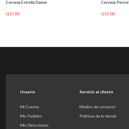
Cerveza Estrella Damm
Cerveza Peroni
Q
17.00
Q
17.00
AÑADIR AL CARRITO
AÑADIR AL C
Usuario
Servicio al cliente
Mi Cuenta
Medios de contacto
Mis Pedidos
Políticas de la tienda
Mis Direcciones