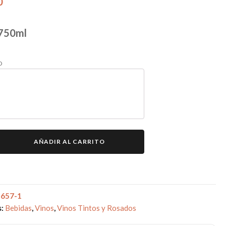
0
 750ml
O
AÑADIR AL CARRITO
3657-1
s:
Bebidas
,
Vinos
,
Vinos Tintos y Rosados