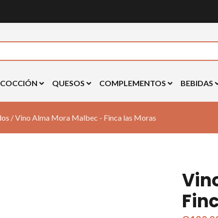
 COCCIÓN
QUESOS
COMPLEMENTOS
BEBIDAS
dos
/ Vino Alma Mora Malbec - Finca las Moras
Vin
Fin