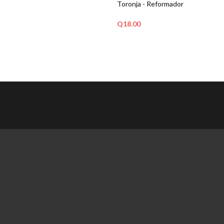
Toronja - Reformador
Q
18.00
ARRITO
AÑADIR AL CARRITO