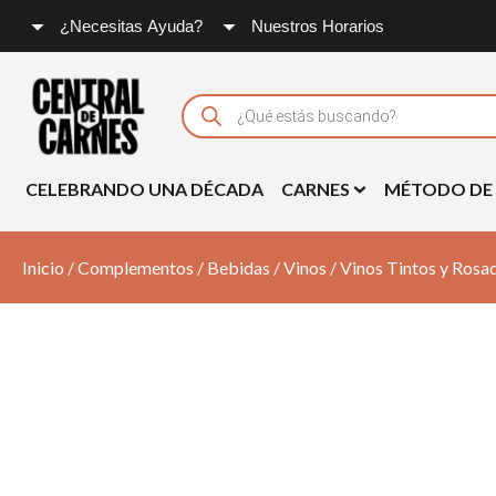
¿Necesitas Ayuda?
Nuestros Horarios
Products
search
CELEBRANDO UNA DÉCADA
CARNES
MÉTODO DE
Inicio
/
Complementos
/
Bebidas
/
Vinos
/
Vinos Tintos y Rosa