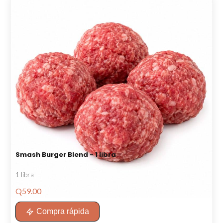
Smash Burger Blend - 1 libra
1 libra
Q
59.00
Compra rápida