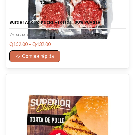
Burger Ahorro Packs -Tortas 100% Puyazo
Ver opciones
Price
Q
152.00
–
Q
432.00
range:
Compra rápida
Q152.00
through
Q432.00