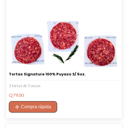
.
Tortas Signature 100% Puyazo 3/ 5oz.
o
3 tortas de 5 onzas
Q
79.00
Compra rápida