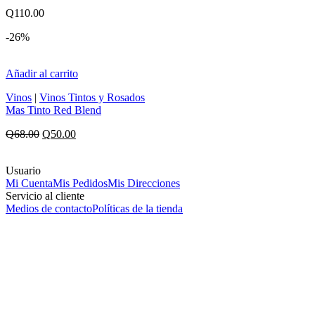
Q
110.00
-26%
Añadir al carrito
Vinos
|
Vinos Tintos y Rosados
Mas Tinto Red Blend
Original
Current
Q
68.00
Q
50.00
price
price
was:
is:
Usuario
Q68.00.
Q50.00.
Mi Cuenta
Mis Pedidos
Mis Direcciones
Servicio al cliente
Medios de contacto
Políticas de la tienda