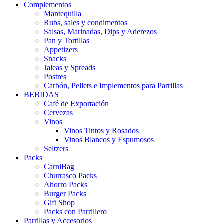
Complementos
Mantequilla
Rubs, sales y condimentos
Salsas, Marinadas, Dips y Aderezos
Pan y Tortillas
Appetizers
Snacks
Jaleas y Spreads
Postres
Carbón, Pellets e Implementos para Parrillas
BEBIDAS
Café de Exportación
Cervezas
Vinos
Vinos Tintos y Rosados
Vinos Blancos y Espumosos
Seltzers
Packs
CarniBag
Churrasco Packs
Ahorro Packs
Burger Packs
Gift Shop
Packs con Parrillero
Parrillas y Accesorios