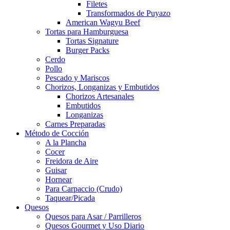
Filetes
Transformados de Puyazo
American Wagyu Beef
Tortas para Hamburguesa
Tortas Signature
Burger Packs
Cerdo
Pollo
Pescado y Mariscos
Chorizos, Longanizas y Embutidos
Chorizos Artesanales
Embutidos
Longanizas
Carnes Preparadas
Método de Cocción
A la Plancha
Cocer
Freidora de Aire
Guisar
Hornear
Para Carpaccio (Crudo)
Taquear/Picada
Quesos
Quesos para Asar / Parrilleros
Quesos Gourmet y Uso Diario