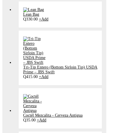
Lean Bag
Q
330.00
+
Add
Tri‑Tip Entero (Bottom Sirloin Tip) USDA
Prime – JBS Swift
Q
415.00
+
Add
Coctél Mezcalita - Cerveza Antigua
Q
35.00
+
Add