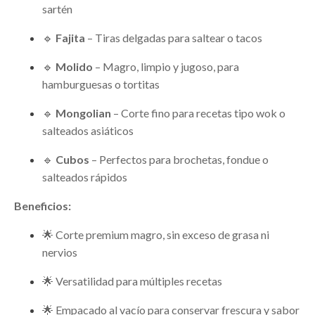
sartén
🔹
Fajita
– Tiras delgadas para saltear o tacos
🔹
Molido
– Magro, limpio y jugoso, para
hamburguesas o tortitas
🔹
Mongolian
– Corte fino para recetas tipo wok o
salteados asiáticos
🔹
Cubos
– Perfectos para brochetas, fondue o
salteados rápidos
Beneficios:
🌟 Corte premium magro, sin exceso de grasa ni
nervios
🌟 Versatilidad para múltiples recetas
🌟 Empacado al vacío para conservar frescura y sabor