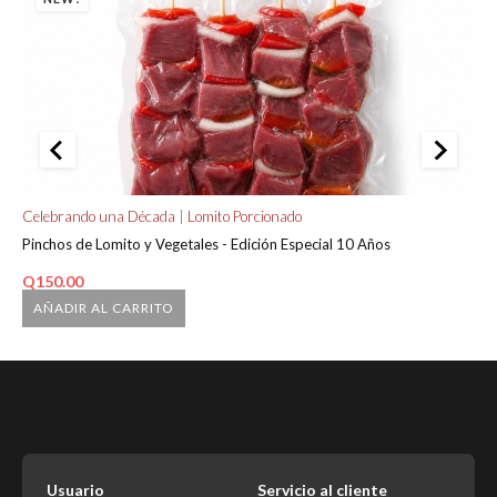
Celebrando una Década
|
Lomito Porcionado
A 
Pinchos de Lomito y Vegetales - Edición Especial 10 Años
Mi
Q
150.00
Q
AÑADIR AL CARRITO
Usuario
Servicio al cliente