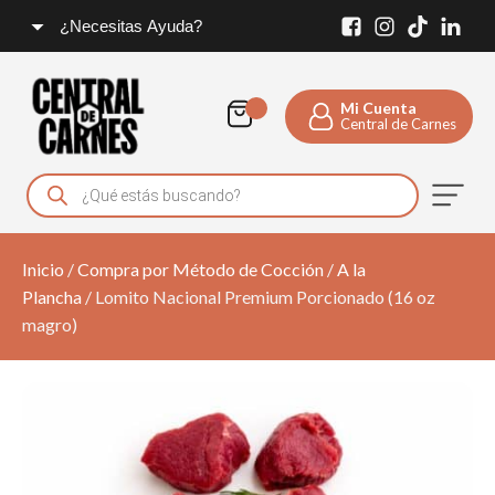
¿Necesitas Ayuda?
Mi Cuenta
Central de Carnes
Products
search
Inicio
/
Compra por Método de Cocción
/
A la
Plancha
/ Lomito Nacional Premium Porcionado (16 oz
Queso para Asar con
magro)
Orégano - Quesería del
Rebaño
Q
45.00
+
ADD