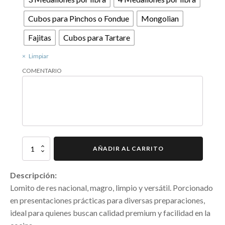
Cubos para Pinchos o Fondue
Mongolian
Fajitas
Cubos para Tartare
Limpiar
COMENTARIO
Lomito
AÑADIR AL CARRITO
Nacional
Premium
Descripción:
Porcionado
(16
Lomito de res nacional, magro, limpio y versátil. Porcionado
oz
en presentaciones prácticas para diversas preparaciones,
magro)
ideal para quienes buscan calidad premium y facilidad en la
quantity